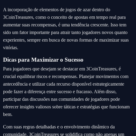
A incorporação de elementos de jogos de azar dentro do
3CoinTreasures, como o conceito de apostas em tempo real para
aumentar suas recompensas, é uma tendência crescente. Isso tem
sido um fator importante para atrair tanto jogadores novos quanto
experientes, sempre em busca de novas formas de maximizar suas
vitórias.
Dicas para Maximizar o Sucesso
Para jogadores que desejam se destacar em 3CoinTreasures, é
crucial equilibrar riscos e recompensas. Planejar movimentos com
antecedência e utilizar cada recurso disponível estrategicamente
pode fazer a diferença entre sucesso e fracasso. Além disso,
participar das discussões nas comunidades de jogadores pode
oferecer insights valiosos sobre táticas e estratégias que funcionam
bem.
Com suas regras detalhadas e o envolvimento dinâmico da
comunidade, 3CoinTreasures se solidifica como não apenas um