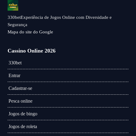
330betExperiência de Jogos Online com Diversidade e
Segurança
Mapa do site do Google
Cassino Online 2026
330bet
Entrar
Cadastrar-se
Pesca online
Jogos de bingo
Jogos de roleta