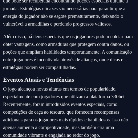
que pode ser recuperada encontrando poções especiais durante a
jornada. Estratégias eficazes são necessárias para garantir que a
energia do jogador não se esgote prematuramente, deixando-o
vulnerável a armadilhas e perdendo progressos valiosos.
Além disso, há itens especiais que os jogadores podem coletar para
obter vantagens, como armaduras que protegem contra danos, ou
poções que ampliam habilidades temporariamente. A comunicação
entre jogadores é incentivada através de alianças, onde dicas e
estratégias podem ser compartilhadas.
Eventos Atuais e Tendências
O jogo alcançou novas alturas em termos de popularidade,
especialmente com jogadores que utilizam a plataforma 330bet.
Recentemente, foram introduzidos eventos especiais, como
competições de caça ao tesouro, que fornecem recompensas
adicionais para os jogadores mais rápidos e habilidosos. Isso não
apenas aumenta a competitividade, mas também cria uma
comunidade vibrante e engajada ao redor do jogo.