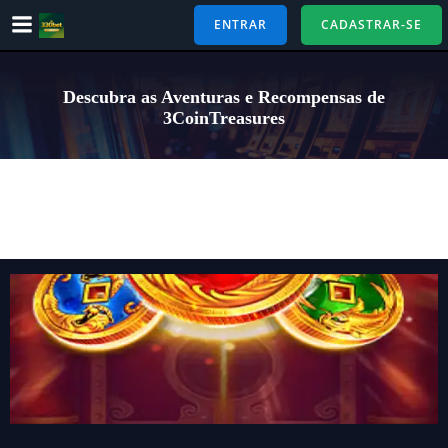
Pular
ENTRAR
CADASTRAR-SE
para
o
conteúdo
Descubra as Aventuras e Recompensas de
3CoinTreasures