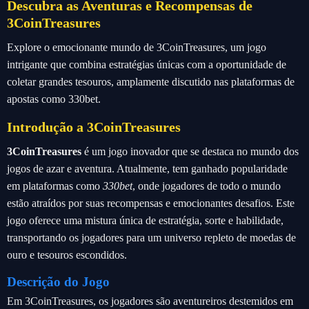
Descubra as Aventuras e Recompensas de
3CoinTreasures
Explore o emocionante mundo de 3CoinTreasures, um jogo
intrigante que combina estratégias únicas com a oportunidade de
coletar grandes tesouros, amplamente discutido nas plataformas de
apostas como 330bet.
Introdução a 3CoinTreasures
3CoinTreasures
é um jogo inovador que se destaca no mundo dos
jogos de azar e aventura. Atualmente, tem ganhado popularidade
em plataformas como
330bet
, onde jogadores de todo o mundo
estão atraídos por suas recompensas e emocionantes desafios. Este
jogo oferece uma mistura única de estratégia, sorte e habilidade,
transportando os jogadores para um universo repleto de moedas de
ouro e tesouros escondidos.
Descrição do Jogo
Em 3CoinTreasures, os jogadores são aventureiros destemidos em