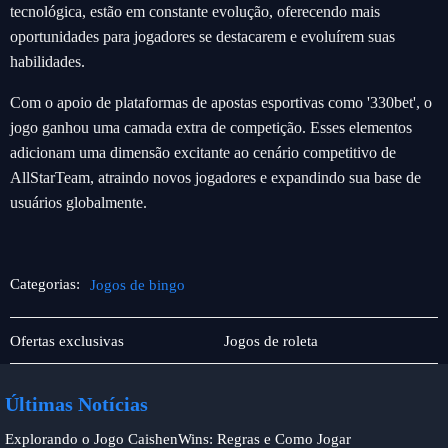
tecnológica, estão em constante evolução, oferecendo mais
oportunidades para jogadores se destacarem e evoluírem suas
habilidades.
Com o apoio de plataformas de apostas esportivas como '330bet', o
jogo ganhou uma camada extra de competição. Esses elementos
adicionam uma dimensão excitante ao cenário competitivo de
AllStarTeam, atraindo novos jogadores e expandindo sua base de
usuários globalmente.
Categorias:
Jogos de bingo
Blackjack
Jogos
Ofertas exclusivas
Jogos de roleta
de
bingo
Últimas Notícias
Explorando o Jogo CaishenWins: Regras e Como Jogar