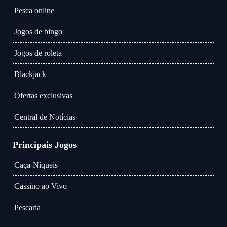
Pesca online
Jogos de bingo
Jogos de roleta
Blackjack
Ofertas exclusivas
Central de Notícias
Principais Jogos
Caça-Níqueis
Cassino ao Vivo
Pescaria