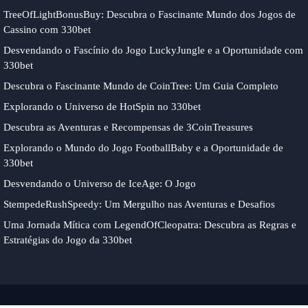
TreeOfLightBonusBuy: Descubra o Fascinante Mundo dos Jogos de
Cassino com 330bet
Desvendando o Fascínio do Jogo LuckyJungle e a Oportunidade com
330bet
Descubra o Fascinante Mundo de CoinTree: Um Guia Completo
Explorando o Universo de HotSpin no 330bet
Descubra as Aventuras e Recompensas de 3CoinTreasures
Explorando o Mundo do Jogo FootballBaby e a Oportunidade de
330bet
Desvendando o Universo de IceAge: O Jogo
StempedeRushSpeedy: Um Mergulho nas Aventuras e Desafios
Uma Jornada Mítica com LegendOfCleopatra: Descubra as Regras e
Estratégias do Jogo da 330bet