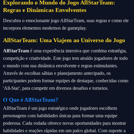
Explorando o Mundo do Jogo AllStarTeam:
Regras e Dinâmicas Envolventes
Descubra o emocionante jogo AllStarTeam, suas regras e como ele
incorpora elementos modernos de gameplay.
AllStarTeam: Uma Viajem ao Universo do Jogo
AllStarTeam
é uma experiência imersiva que combina estratégia,
competição e criatividade. Este jogo tem atraído jogadores de todo
o mundo com sua dinâmica envolvente e regras estimulantes.
Através de escolhas sábias e planejamento antecipado, os
participantes podem formar equipes de destaque, conhecidas como
'All-Star', para competir em diversos desafios e torneios.
O Que é AllStarTeam?
AllStarTeam é um jogo estratégico onde jogadores escolhem
personagens com habilidades únicas para formar uma equipe
poderosa. Cada rodada oferece novas oportunidades para mostrar
habilidades e reações rápidas em um palco global. Com suporte a