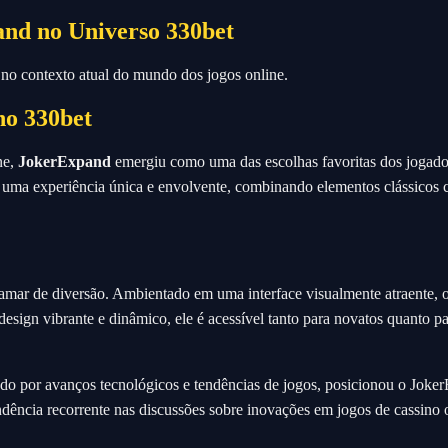
nd no Universo 330bet
no contexto atual do mundo dos jogos online.
o 330bet
ne,
JokerExpand
emergiu como uma das escolhas favoritas dos jogado
e uma experiência única e envolvente, combinando elementos clássicos
amar de diversão. Ambientado em uma interface visualmente atraente, 
design vibrante e dinâmico, ele é acessível tanto para novatos quanto p
ado por avanços tecnológicos e tendências de jogos, posicionou o Joke
ncia recorrente nas discussões sobre inovações em jogos de cassino o