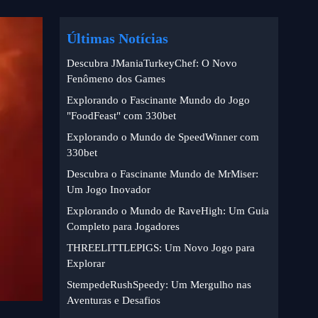
Últimas Notícias
Descubra JManiaTurkeyChef: O Novo
Fenômeno dos Games
Explorando o Fascinante Mundo do Jogo
"FoodFeast" com 330bet
Explorando o Mundo de SpeedWinner com
330bet
Descubra o Fascinante Mundo de MrMiser:
Um Jogo Inovador
Explorando o Mundo de RaveHigh: Um Guia
Completo para Jogadores
THREELITTLEPIGS: Um Novo Jogo para
Explorar
StempedeRushSpeedy: Um Mergulho nas
Aventuras e Desafios