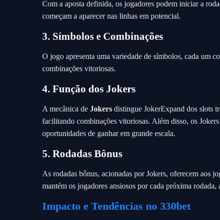
Com a aposta definida, os jogadores podem iniciar a rod
começam a aparecer nas linhas em potencial.
3. Símbolos e Combinações
O jogo apresenta uma variedade de símbolos, cada um co
combinações vitoriosas.
4. Função dos Jokers
A mecânica de
Jokers
distingue JokerExpand dos slots tr
facilitando combinações vitoriosas. Além disso, os Joker
oportunidades de ganhar em grande escala.
5. Rodadas Bônus
As rodadas bônus, acionadas por Jokers, oferecem aos jog
mantém os jogadores ansiosos por cada próxima rodada, 
Impacto e Tendências no 330bet