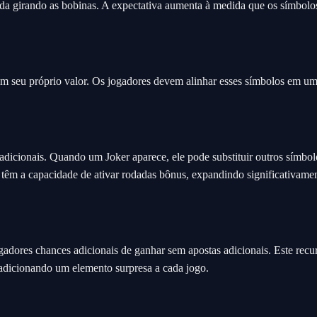
ada girando as bobinas. A expectativa aumenta à medida que os símbolo
m seu próprio valor. Os jogadores devem alinhar esses símbolos em um
adicionais. Quando um Joker aparece, ele pode substituir outros símbol
s têm a capacidade de ativar rodadas bônus, expandindo significativame
adores chances adicionais de ganhar sem apostas adicionais. Este recu
adicionando um elemento surpresa a cada jogo.