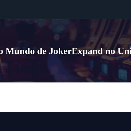
o Mundo de JokerExpand no Uni