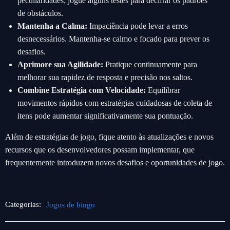
peculiaridades; jogue alguns testes para decifrar os padrões
de obstáculos.
Mantenha a Calma:
Impaciência pode levar a erros
desnecessários. Mantenha-se calmo e focado para prever os
desafios.
Aprimore sua Agilidade:
Pratique continuamente para
melhorar sua rapidez de resposta e precisão nos saltos.
Combine Estratégia com Velocidade:
Equilibrar
movimentos rápidos com estratégias cuidadosas de coleta de
itens pode aumentar significativamente sua pontuação.
Além de estratégias de jogo, fique atento às atualizações e novos
recursos que os desenvolvedores possam implementar, que
frequentemente introduzem novos desafios e oportunidades de jogo.
Categorias:
Jogos de bingo