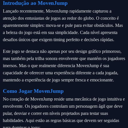
Introdução ao MovenJump
Lançado recentemente, MovenJump rapidamente capturou a
atenção dos entusiastas de jogos ao redor do globo. O conceito é
aparentemente simples: mova-se e pule para evitar obstáculos. Mas
a beleza do jogo está em sua simplicidade. Cada nível apresenta
desafios únicos que exigem timing perfeito e decisões rápidas.
Este jogo se destaca não apenas por seu design gráfico primoroso,
mas também pela trilha sonora envolvente que mantém os jogadores
imersos. Mas o que realmente diferencia MovenJump é sua
capacidade de oferecer uma experiência diferente a cada jogada,
mantendo a experiência de jogo sempre fresca e emocionante.
Como Jogar MovenJump
No coração de MovenJump reside uma mecânica de jogo intuitiva e
envolvente. Os jogadores controlam um personagem ágil que deve
pular, desviar e correr em níveis projetados para testar suas
habilidades. Aqui estão as regras básicas que devem ser seguidas
para dominar o jogo: