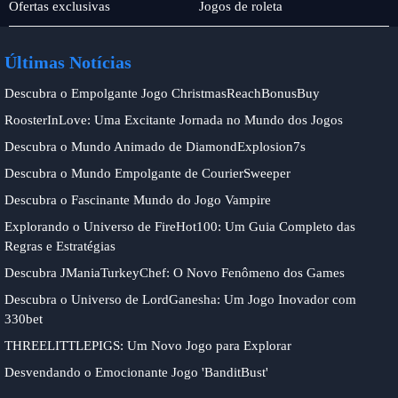
Blackjack
Jogos
Ofertas exclusivas
Jogos de roleta
de
bingo
Últimas Notícias
Descubra o Empolgante Jogo ChristmasReachBonusBuy
RoosterInLove: Uma Excitante Jornada no Mundo dos Jogos
Descubra o Mundo Animado de DiamondExplosion7s
Descubra o Mundo Empolgante de CourierSweeper
Descubra o Fascinante Mundo do Jogo Vampire
Explorando o Universo de FireHot100: Um Guia Completo das
Regras e Estratégias
Descubra JManiaTurkeyChef: O Novo Fenômeno dos Games
Descubra o Universo de LordGanesha: Um Jogo Inovador com
330bet
THREELITTLEPIGS: Um Novo Jogo para Explorar
Desvendando o Emocionante Jogo 'BanditBust'