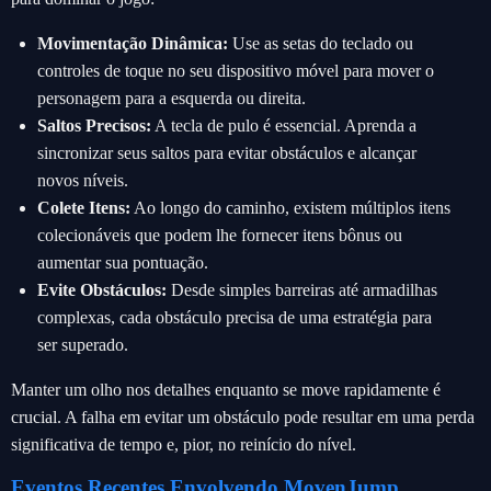
Movimentação Dinâmica:
Use as setas do teclado ou
controles de toque no seu dispositivo móvel para mover o
personagem para a esquerda ou direita.
Saltos Precisos:
A tecla de pulo é essencial. Aprenda a
sincronizar seus saltos para evitar obstáculos e alcançar
novos níveis.
Colete Itens:
Ao longo do caminho, existem múltiplos itens
colecionáveis que podem lhe fornecer itens bônus ou
aumentar sua pontuação.
Evite Obstáculos:
Desde simples barreiras até armadilhas
complexas, cada obstáculo precisa de uma estratégia para
ser superado.
Manter um olho nos detalhes enquanto se move rapidamente é
crucial. A falha em evitar um obstáculo pode resultar em uma perda
significativa de tempo e, pior, no reinício do nível.
Eventos Recentes Envolvendo MovenJump