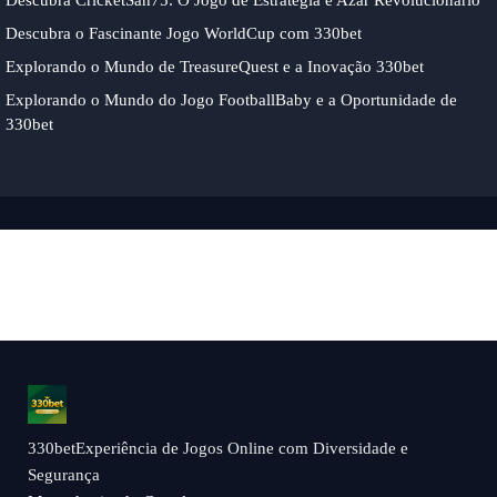
Descubra CricketSah75: O Jogo de Estratégia e Azar Revolucionário
Descubra o Fascinante Jogo WorldCup com 330bet
Explorando o Mundo de TreasureQuest e a Inovação 330bet
Explorando o Mundo do Jogo FootballBaby e a Oportunidade de
330bet
330betExperiência de Jogos Online com Diversidade e
Segurança