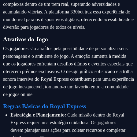
complexas dentro de um trem real, superando adversidades e
acumulando vitórias. A plataforma 330bet traz essa experiência do
mundo real para os dispositivos digitais, oferecendo acessibilidade e
diversão para jogadores de todos os níveis.
Atrativos do Jogo
Os jogadores são atraídos pela possibilidade de personalizar seus
personagens e o ambiente do jogo. A emoção aumenta à medida
que os jogadores enfrentam desafios diários e eventos especiais que
oferecem prêmios exclusivos. O design gráfico sofisticado e a trilha
sonora imersiva do Royal Express contribuem para uma experiência
de jogo inesquecível, tornando-o um favorito entre a comunidade
de jogos online.
Regras Básicas do Royal Express
Estratégia e Planejamento:
Cada missão dentro do Royal
Express requer uma estratégia cuidadosa. Os jogadores
devem planejar suas ações para coletar recursos e completar