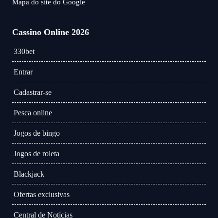
Mapa do site do Google
Cassino Online 2026
330bet
Entrar
Cadastrar-se
Pesca online
Jogos de bingo
Jogos de roleta
Blackjack
Ofertas exclusivas
Central de Notícias