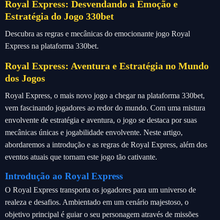
Royal Express: Desvendando a Emoção e
Estratégia do Jogo 330bet
Descubra as regras e mecânicas do emocionante jogo Royal
Express na plataforma 330bet.
Royal Express: Aventura e Estratégia no Mundo
dos Jogos
Royal Express, o mais novo jogo a chegar na plataforma 330bet,
vem fascinando jogadores ao redor do mundo. Com uma mistura
envolvente de estratégia e aventura, o jogo se destaca por suas
mecânicas únicas e jogabilidade envolvente. Neste artigo,
abordaremos a introdução e as regras de Royal Express, além dos
eventos atuais que tornam este jogo tão cativante.
Introdução ao Royal Express
O Royal Express transporta os jogadores para um universo de
realeza e desafios. Ambientado em um cenário majestoso, o
objetivo principal é guiar o seu personagem através de missões