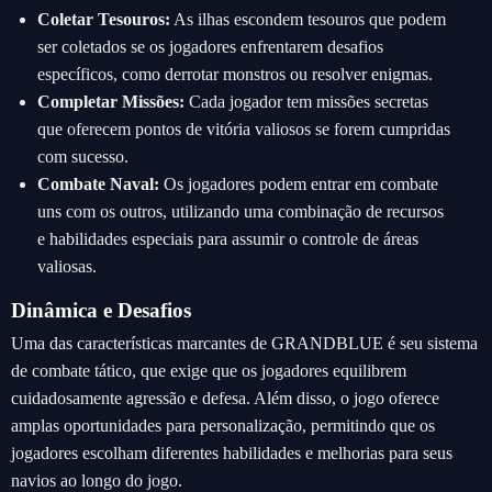
Coletar Tesouros:
As ilhas escondem tesouros que podem
ser coletados se os jogadores enfrentarem desafios
específicos, como derrotar monstros ou resolver enigmas.
Completar Missões:
Cada jogador tem missões secretas
que oferecem pontos de vitória valiosos se forem cumpridas
com sucesso.
Combate Naval:
Os jogadores podem entrar em combate
uns com os outros, utilizando uma combinação de recursos
e habilidades especiais para assumir o controle de áreas
valiosas.
Dinâmica e Desafios
Uma das características marcantes de GRANDBLUE é seu sistema
de combate tático, que exige que os jogadores equilibrem
cuidadosamente agressão e defesa. Além disso, o jogo oferece
amplas oportunidades para personalização, permitindo que os
jogadores escolham diferentes habilidades e melhorias para seus
navios ao longo do jogo.