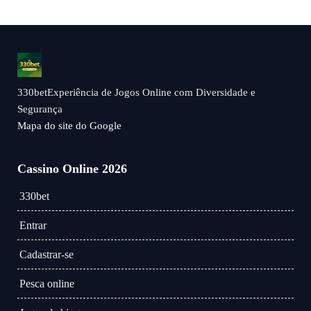
330betExperiência de Jogos Online com Diversidade e
Segurança
Mapa do site do Google
Cassino Online 2026
330bet
Entrar
Cadastrar-se
Pesca online