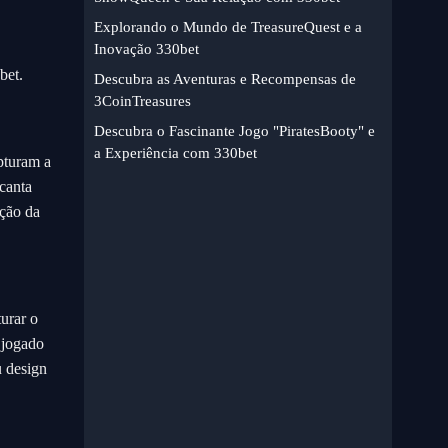
Explorando o Mundo de TreasureQuest e a
Inovação 330bet
bet.
Descubra as Aventuras e Recompensas de
3CoinTreasures
Descubra o Fascinante Jogo "PiratesBooty" e
a Experiência com 330bet
pturam a
canta
ação da
urar o
 jogado
u design