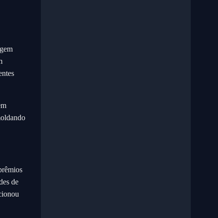
agem
m
entes
em
 moldando
prêmios
des de
icionou