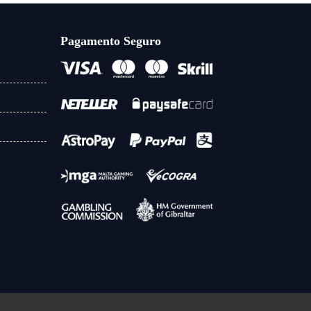
Pagamento Seguro