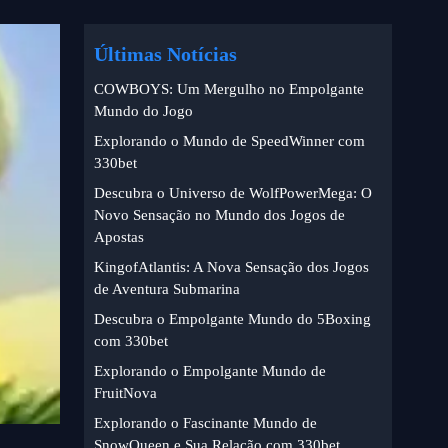
Últimas Notícias
COWBOYS: Um Mergulho no Empolgante
Mundo do Jogo
Explorando o Mundo de SpeedWinner com
330bet
Descubra o Universo de WolfPowerMega: O
Novo Sensação no Mundo dos Jogos de
Apostas
KingofAtlantis: A Nova Sensação dos Jogos
de Aventura Submarina
Descubra o Empolgante Mundo do 5Boxing
com 330bet
Explorando o Empolgante Mundo de
FruitNova
Explorando o Fascinante Mundo de
SnowQueen e Sua Relação com 330bet