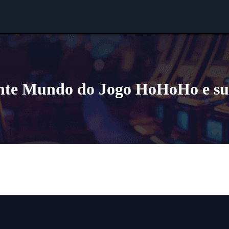
ante Mundo do Jogo HoHoHo e su