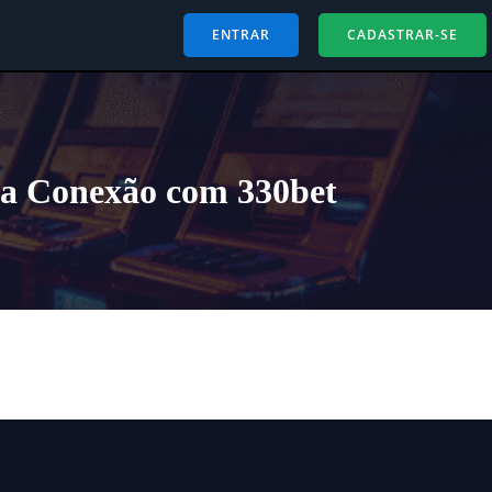
ENTRAR
CADASTRAR-SE
a Conexão com 330bet