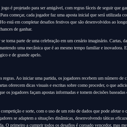
ogo é projetado para ser amigável, com regras fáceis de seguir que g
 Para começar, cada jogador faz uma aposta inicial que será utilizada c
Ho está em completar desafios festivos que são desenvolvidos ao long
chances de ganhar.
 se torna parte de uma celebração em um cenário imaginário. Cartas, d
, mantendo uma mecânica que é ao mesmo tempo familiar e inovadora. E
ico e de grande apelo.
regras. Ao iniciar uma partida, os jogadores recebem um número de c
artas oferecem dicas visuais e escritas sobre como proceder, o que adic
 que os jogadores façam apostas informadas e tomem decisões baseadas
 competição e sorte, com o uso de um rolo de dados que pode afetar o 
dores se adaptem a situações dinâmicas, desenvolvendo táticas eficaz
da. O primeiro a cumprir todos os desafios é coroado vencedor, mas m