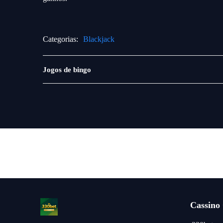
Categorias:
Blackjack
Pesca
Jogos de bingo
online
Cassino