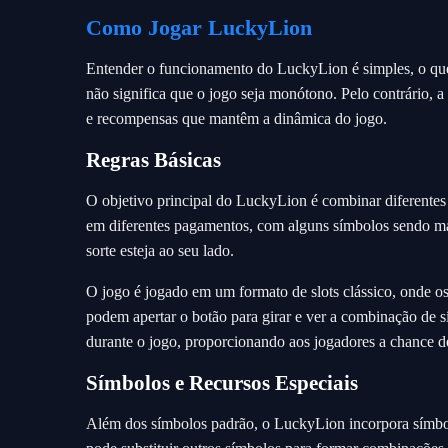
Como Jogar LuckyLion
Entender o funcionamento do LuckyLion é simples, o que o
não significa que o jogo seja monótono. Pelo contrário, 
e recompensas que mantêm a dinâmica do jogo.
Regras Básicas
O objetivo principal do LuckyLion é combinar diferentes
em diferentes pagamentos, com alguns símbolos sendo mais
sorte esteja ao seu lado.
O jogo é jogado em um formato de slots clássico, onde o
podem apertar o botão para girar e ver a combinação de 
durante o jogo, proporcionando aos jogadores a chance de
Símbolos e Recursos Especiais
Além dos símbolos padrão, o LuckyLion incorpora símbol