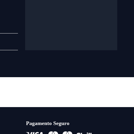
Pagamento Seguro