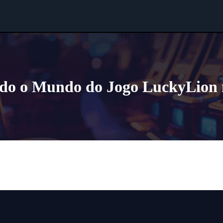
do o Mundo do Jogo LuckyLion 