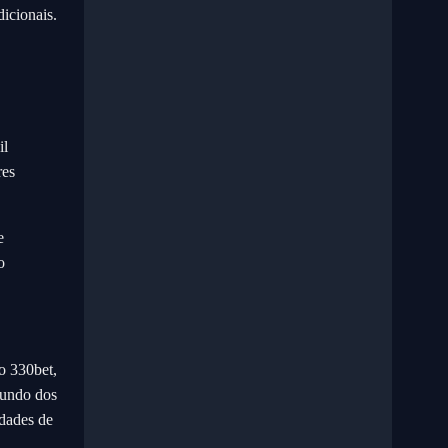
dicionais.
il
res
e
o
o 330bet,
mundo dos
dades de