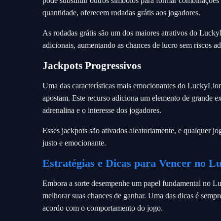
pode substituir outros símbolos para formar combinaçõe
quantidade, oferecem rodadas grátis aos jogadores.
As rodadas grátis são um dos maiores atrativos do Luck
adicionais, aumentando as chances de lucro sem riscos ad
Jackpots Progressivos
Uma das características mais emocionantes do LuckyLion 
apostam. Este recurso adiciona um elemento de grande exp
adrenalina e o interesse dos jogadores.
Esses jackpots são ativados aleatoriamente, e qualquer j
justo e emocionante.
Estratégias e Dicas para Vencer no L
Embora a sorte desempenhe um papel fundamental no Luc
melhorar suas chances de ganhar. Uma das dicas é sempre
acordo com o comportamento do jogo.