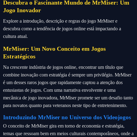
Descubra o Fascinante Mundo de MrMiser: Um
Jogo Inovador
Explore a introdução, descrição e regras do jogo MrMiser e
descubra como a tendência de jogos online está impactando a
cultura atual.
MrMiser: Um Novo Conceito em Jogos
Estratégicos
Na crescente indústria de jogos online, encontrar um título que
combine inovação com estratégia é sempre um privilégio. MrMiser
é um desses raros jogos que rapidamente captou a atenção dos
entusiastas de jogos. Com uma narrativa envolvente e uma
mecânica de jogo inovadora, MrMiser promete ser um desafio tanto
para novatos quanto para veteranos neste tipo de entretenimento.
Introduzindo MrMiser no Universo dos Videojogos
O conceito de MrMiser gira em torno de economia e estratégia,
temas que ressoam bem em meios culturais contemporâneos, onde a