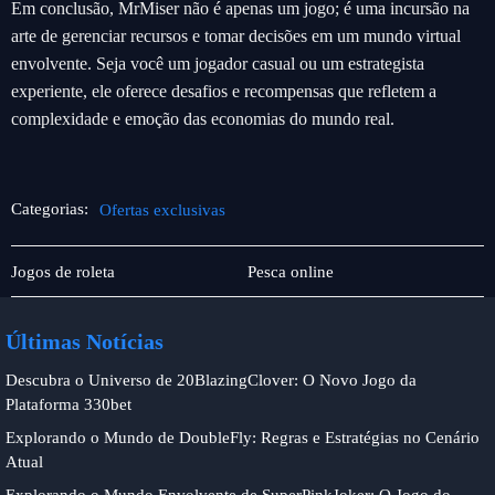
Em conclusão, MrMiser não é apenas um jogo; é uma incursão na
arte de gerenciar recursos e tomar decisões em um mundo virtual
envolvente. Seja você um jogador casual ou um estrategista
experiente, ele oferece desafios e recompensas que refletem a
complexidade e emoção das economias do mundo real.
Categorias:
Ofertas exclusivas
Jogos
Ofertas
Jogos de roleta
Pesca online
de
exclusivas
bingo
Últimas Notícias
Descubra o Universo de 20BlazingClover: O Novo Jogo da
Plataforma 330bet
Explorando o Mundo de DoubleFly: Regras e Estratégias no Cenário
Atual