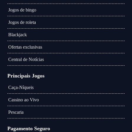
Jogos de bingo
Jogos de roleta
Blackjack
Ofertas exclusivas
Central de Notícias
Principais Jogos
Caça-Níqueis
Cassino ao Vivo
Pescaria
Pagamento Seguro