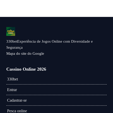
330betExperiência de Jogos Online com Diversidade e
Segurança
Mapa do site do Google
Cassino Online 2026
330bet
Entrar
Cadastrar-se
Pesca online