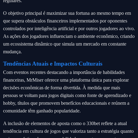
regulares.
O objetivo principal é maximizar sua fortuna ao mesmo tempo em
que supera obstáculos financeiros implementados por oponentes
controlados por inteligência artificial e por outros jogadores ao vivo.
As ações dos jogadores influenciam o ambiente econômico, criando
um ecossistema dinâmico que simula um mercado em constante
mudança.
Tendências Atuais e Impactos Culturais
Com eventos recentes destacando a importância de habilidades
financeiras, MrMiser oferece uma plataforma única para explorar
decisões econômicas de forma divertida. À medida que mais
pessoas se voltam para jogos digitais como fonte de aprendizado e
hobby, títulos que promovem benefícios educacionais e reúnem a
comunidade têm ganhado popularidade.
A inclusão de elementos de aposta como o 330bet reflete a atual
tendência em cultura de jogos que valoriza tanto a estratégia quanto