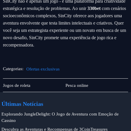
SinCity não é apenas um jogo - é uma plataforma para criatividade
estratégica e resolução de problemas. Ao unir
330bet
com cenários
socioeconômicos complexos, SinCity oferece aos jogadores uma
aventura envolvente que testa limites intelectuais e criativos. Quer
você seja um estrategista experiente ou um novato em busca de um
novo desafio, SinCity promete uma experiência de jogo rica e
recompensadora.
Categorias:
Ofertas exclusivas
Jogos
Ofertas
Jogos de roleta
Pesca online
de
exclusivas
bingo
Últimas Notícias
Explorando JungleDelight: O Jogo de Aventura com Emoção de
Cassino
Descubra as Aventuras e Recompensas de 3CoinTreasures