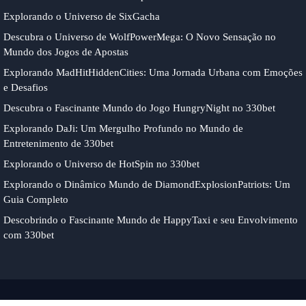
Explorando o Universo de SixGacha
Descubra o Universo de WolfPowerMega: O Novo Sensação no
Mundo dos Jogos de Apostas
Explorando MadHitHiddenCities: Uma Jornada Urbana com Emoções
e Desafios
Descubra o Fascinante Mundo do Jogo HungryNight no 330bet
Explorando DaJi: Um Mergulho Profundo no Mundo de
Entretenimento de 330bet
Explorando o Universo de HotSpin no 330bet
Explorando o Dinâmico Mundo de DiamondExplosionPatriots: Um
Guia Completo
Descobrindo o Fascinante Mundo de HappyTaxi e seu Envolvimento
com 330bet