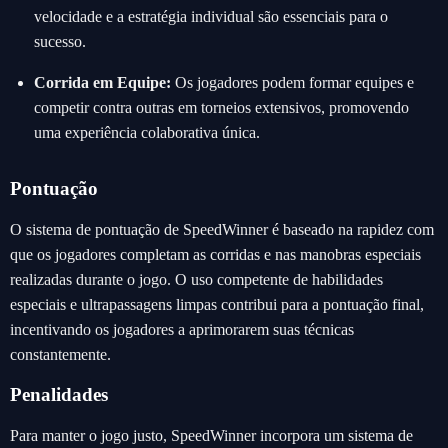
velocidade e a estratégia individual são essenciais para o
sucesso.
Corrida em Equipe:
Os jogadores podem formar equipes e
competir contra outras em torneios extensivos, promovendo
uma experiência colaborativa única.
Pontuação
O sistema de pontuação de SpeedWinner é baseado na rapidez com
que os jogadores completam as corridas e nas manobras especiais
realizadas durante o jogo. O uso competente de habilidades
especiais e ultrapassagens limpas contribui para a pontuação final,
incentivando os jogadores a aprimorarem suas técnicas
constantemente.
Penalidades
Para manter o jogo justo, SpeedWinner incorpora um sistema de