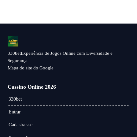
330betExperiência de Jogos Online com Diversidade e
Segurança
Mapa do site do Google
Cassino Online 2026
330bet
Entrar
Cadastrar-se