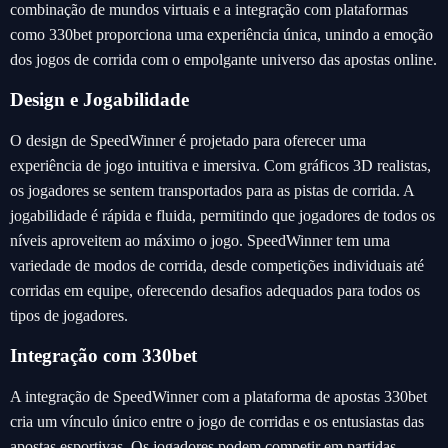
combinação de mundos virtuais e a integração com plataformas
como 330bet proporciona uma experiência única, unindo a emoção
dos jogos de corrida com o empolgante universo das apostas online.
Design e Jogabilidade
O design de SpeedWinner é projetado para oferecer uma
experiência de jogo intuitiva e imersiva. Com gráficos 3D realistas,
os jogadores se sentem transportados para as pistas de corrida. A
jogabilidade é rápida e fluida, permitindo que jogadores de todos os
níveis aproveitem ao máximo o jogo. SpeedWinner tem uma
variedade de modos de corrida, desde competições individuais até
corridas em equipe, oferecendo desafios adequados para todos os
tipos de jogadores.
Integração com 330bet
A integração de SpeedWinner com a plataforma de apostas 330bet
cria um vínculo único entre o jogo de corridas e os entusiastas das
apostas esportivas. Os jogadores podem competir em partidas