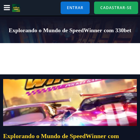
Pular
ENTRAR
CADASTRAR-SE
para
o
conteúdo
Explorando o Mundo de SpeedWinner com 330bet
Explorando o Mundo de SpeedWinner com