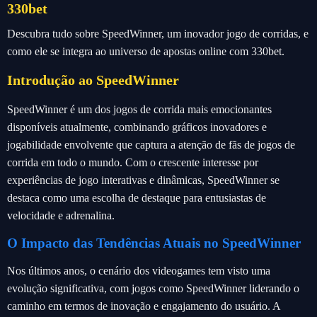
330bet
Descubra tudo sobre SpeedWinner, um inovador jogo de corridas, e
como ele se integra ao universo de apostas online com 330bet.
Introdução ao SpeedWinner
SpeedWinner é um dos jogos de corrida mais emocionantes
disponíveis atualmente, combinando gráficos inovadores e
jogabilidade envolvente que captura a atenção de fãs de jogos de
corrida em todo o mundo. Com o crescente interesse por
experiências de jogo interativas e dinâmicas, SpeedWinner se
destaca como uma escolha de destaque para entusiastas de
velocidade e adrenalina.
O Impacto das Tendências Atuais no SpeedWinner
Nos últimos anos, o cenário dos videogames tem visto uma
evolução significativa, com jogos como SpeedWinner liderando o
caminho em termos de inovação e engajamento do usuário. A