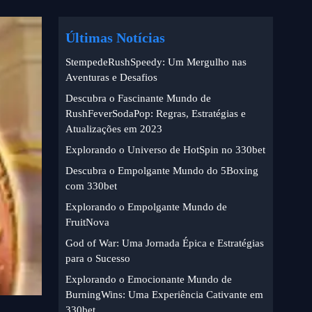
Últimas Notícias
StempedeRushSpeedy: Um Mergulho nas
Aventuras e Desafios
Descubra o Fascinante Mundo de
RushFeverSodaPop: Regras, Estratégias e
Atualizações em 2023
Explorando o Universo de HotSpin no 330bet
Descubra o Empolgante Mundo do 5Boxing
com 330bet
Explorando o Empolgante Mundo de
FruitNova
God of War: Uma Jornada Épica e Estratégias
para o Sucesso
Explorando o Emocionante Mundo de
BurningWins: Uma Experiência Cativante em
330bet