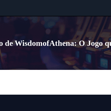
 de WisdomofAthena: O Jogo qu