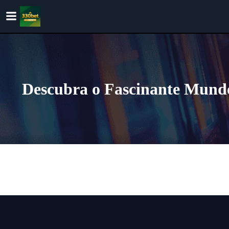
Pular
para
o
conteúdo
Descubra o Fascinante Mundo