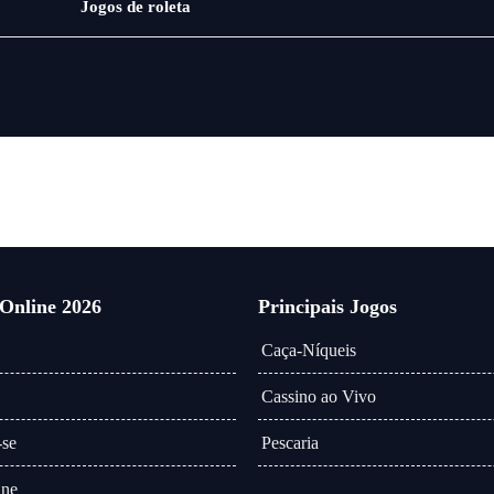
Jogos
Jogos de roleta
de
bingo
 Online 2026
Principais Jogos
Caça-Níqueis
Cassino ao Vivo
-se
Pescaria
ine