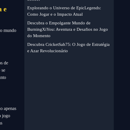
a e
Explorando o Universo de EpicLegends:
Como Jogar e o Impacto Atual
Descubra o Empolgante Mundo de
BurningXiYou: Aventura e Desafios no Jogo
 no mundo
do Momento
Descubra CricketSah75: O Jogo de Estratégia
e Azar Revolucionário
os de
 se
anto
ão apenas
o jogo
as