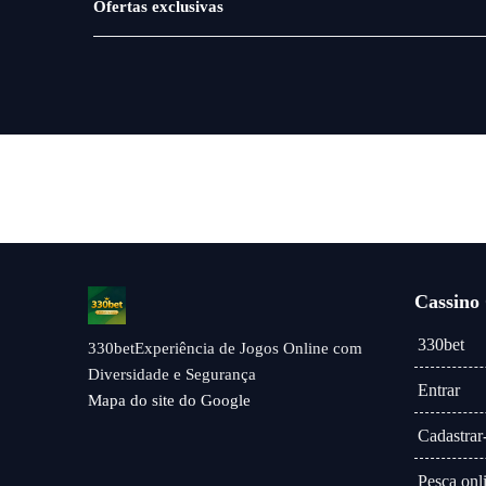
Blackjack
Ofertas exclusivas
Cassino
330bet
330betExperiência de Jogos Online com
Diversidade e Segurança
Entrar
Mapa do site do Google
Cadastrar
Pesca onl