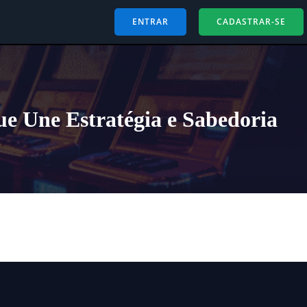
ENTRAR
CADASTRAR-SE
e Une Estratégia e Sabedoria