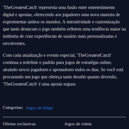
'TheGreatestCatch' representa uma fusão entre entretenimento
digital e apostas, oferecendo aos jogadores uma nova maneira de
experimentar ambos os mundos. A interatividade e customização
que tanto destacam o jogo também refletem uma tendência maior na
indústria de criar experiências de usuário mais personalizadas e
envolventes.
Com cada atualização e evento especial, 'TheGreatestCatch'
continua a redefinir o padrão para jogos de estratégia online,
atraindo novos jogadores e apostadores todos os dias. Se você está
procurando um jogo que ofereça tanto desafio quanto diversão,
'TheGreatestCatch' é uma aposta segura.
Categorias:
Jogos de bingo
Blackjack
Jogos
Ofertas exclusivas
Jogos de roleta
de