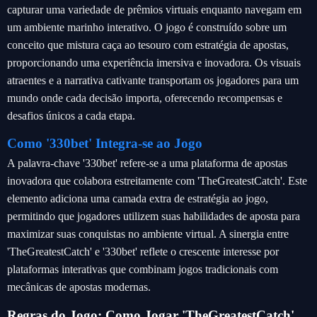
capturar uma variedade de prêmios virtuais enquanto navegam em
um ambiente marinho interativo. O jogo é construído sobre um
conceito que mistura caça ao tesouro com estratégia de apostas,
proporcionando uma experiência imersiva e inovadora. Os visuais
atraentes e a narrativa cativante transportam os jogadores para um
mundo onde cada decisão importa, oferecendo recompensas e
desafios únicos a cada etapa.
Como '330bet' Integra-se ao Jogo
A palavra-chave '330bet' refere-se a uma plataforma de apostas
inovadora que colabora estreitamente com 'TheGreatestCatch'. Este
elemento adiciona uma camada extra de estratégia ao jogo,
permitindo que jogadores utilizem suas habilidades de aposta para
maximizar suas conquistas no ambiente virtual. A sinergia entre
'TheGreatestCatch' e '330bet' reflete o crescente interesse por
plataformas interativas que combinam jogos tradicionais com
mecânicas de apostas modernas.
Regras do Jogo: Como Jogar 'TheGreatestCatch'