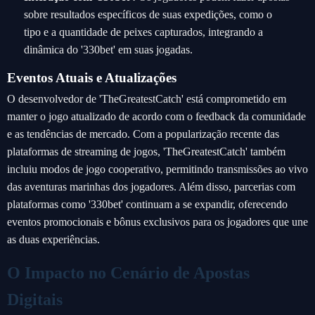
sobre resultados específicos de suas expedições, como o
tipo e a quantidade de peixes capturados, integrando a
dinâmica do '330bet' em suas jogadas.
Eventos Atuais e Atualizações
O desenvolvedor de 'TheGreatestCatch' está comprometido em
manter o jogo atualizado de acordo com o feedback da comunidade
e as tendências de mercado. Com a popularização recente das
plataformas de streaming de jogos, 'TheGreatestCatch' também
incluiu modos de jogo cooperativo, permitindo transmissões ao vivo
das aventuras marinhas dos jogadores. Além disso, parcerias com
plataformas como '330bet' continuam a se expandir, oferecendo
eventos promocionais e bônus exclusivos para os jogadores que une
as duas experiências.
O Impacto no Cenário de Apostas
Digitais