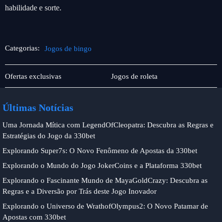
habilidade e sorte.
Categorias:
Jogos de bingo
Blackjack
Jogos
Ofertas exclusivas
Jogos de roleta
de
bingo
Últimas Notícias
Uma Jornada Mítica com LegendOfCleopatra: Descubra as Regras e
Estratégias do Jogo da 330bet
Explorando Super7s: O Novo Fenômeno de Apostas da 330bet
Explorando o Mundo do Jogo JokerCoins e a Plataforma 330bet
Explorando o Fascinante Mundo de MayaGoldCrazy: Descubra as
Regras e a Diversão por Trás deste Jogo Inovador
Explorando o Universo de WrathofOlympus2: O Novo Patamar de
Apostas com 330bet