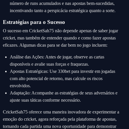
número de runs acumulados e nas apostas bem-sucedidas,
incentivando tanto a perspicácia estratégica quanto a sorte.
Estratégias para o Sucesso
O sucesso em CricketSah75 não depende apenas de saber jogar
cricket, mas também de entender quando e como fazer apostas
eficazes. Algumas dicas para se dar bem no jogo incluem:
Análise das Ações: Antes de jogar, observe as cartas
disponíveis e avalie suas forças e fraquezas.
Apostas Estratégicas: Use 330bet para investir em jogadas
com alto potencial de retorno, mas calcule os riscos
envolvidos.
Adaptação: Acompanhe as estratégias de seus adversários e
ajuste suas táticas conforme necessário.
CricketSah75 oferece uma maneira inovadora de experimentar a
emoção do cricket, agora reforçada pela plataforma de apostas,
tornando cada partida uma nova oportunidade para demonstrar