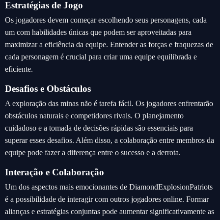
Estratégias de Jogo
Os jogadores devem começar escolhendo seus personagens, cada
um com habilidades únicas que podem ser aproveitadas para
maximizar a eficiência da equipe. Entender as forças e fraquezas de
cada personagem é crucial para criar uma equipe equilibrada e
eficiente.
Desafios e Obstáculos
A exploração das minas não é tarefa fácil. Os jogadores enfrentarão
obstáculos naturais e competidores rivais. O planejamento
cuidadoso e a tomada de decisões rápidas são essenciais para
superar esses desafios. Além disso, a colaboração entre membros da
equipe pode fazer a diferença entre o sucesso e a derrota.
Interação e Colaboração
Um dos aspectos mais emocionantes de DiamondExplosionPatriots
é a possibilidade de interagir com outros jogadores online. Formar
alianças e estratégias conjuntas pode aumentar significativamente as