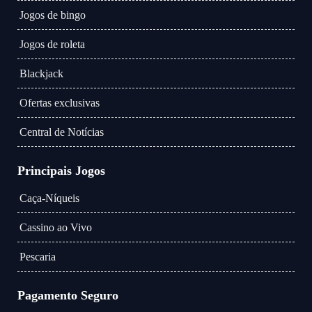
Jogos de bingo
Jogos de roleta
Blackjack
Ofertas exclusivas
Central de Notícias
Principais Jogos
Caça-Níqueis
Cassino ao Vivo
Pescaria
Pagamento Seguro