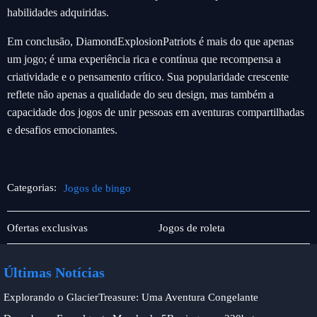
habilidades adquiridas.
Em conclusão, DiamondExplosionPatriots é mais do que apenas
um jogo; é uma experiência rica e contínua que recompensa a
criatividade e o pensamento crítico. Sua popularidade crescente
reflete não apenas a qualidade do seu design, mas também a
capacidade dos jogos de unir pessoas em aventuras compartilhadas
e desafios emocionantes.
Categorias:
Jogos de bingo
Blackjack
Jogos
Ofertas exclusivas
Jogos de roleta
de
bingo
Últimas Notícias
Explorando o GlacierTreasure: Uma Aventura Congelante