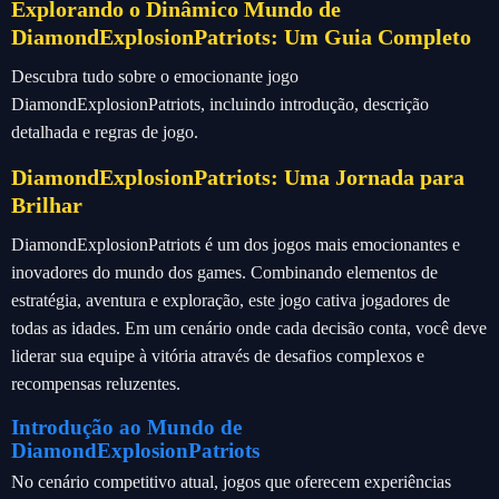
Explorando o Dinâmico Mundo de
DiamondExplosionPatriots: Um Guia Completo
Descubra tudo sobre o emocionante jogo
DiamondExplosionPatriots, incluindo introdução, descrição
detalhada e regras de jogo.
DiamondExplosionPatriots: Uma Jornada para
Brilhar
DiamondExplosionPatriots é um dos jogos mais emocionantes e
inovadores do mundo dos games. Combinando elementos de
estratégia, aventura e exploração, este jogo cativa jogadores de
todas as idades. Em um cenário onde cada decisão conta, você deve
liderar sua equipe à vitória através de desafios complexos e
recompensas reluzentes.
Introdução ao Mundo de
DiamondExplosionPatriots
No cenário competitivo atual, jogos que oferecem experiências