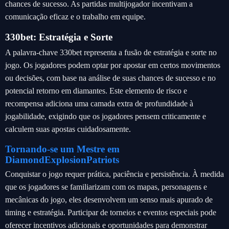
chances de sucesso. As partidas multijogador incentivam a
comunicação eficaz e o trabalho em equipe.
330bet: Estratégia e Sorte
A palavra-chave 330bet representa a fusão de estratégia e sorte no
jogo. Os jogadores podem optar por apostar em certos movimentos
ou decisões, com base na análise de suas chances de sucesso e no
potencial retorno em diamantes. Este elemento de risco e
recompensa adiciona uma camada extra de profundidade à
jogabilidade, exigindo que os jogadores pensem criticamente e
calculem suas apostas cuidadosamente.
Tornando-se um Mestre em
DiamondExplosionPatriots
Conquistar o jogo requer prática, paciência e persistência. À medida
que os jogadores se familiarizam com os mapas, personagens e
mecânicas do jogo, eles desenvolvem um senso mais apurado de
timing e estratégia. Participar de torneios e eventos especiais pode
oferecer incentivos adicionais e oportunidades para demonstrar