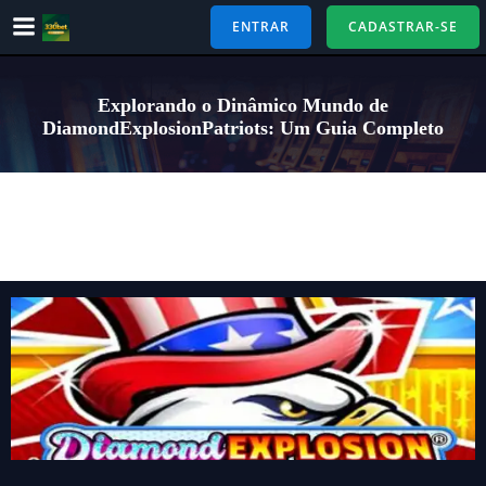
Pular
ENTRAR
CADASTRAR-SE
para
o
conteúdo
Explorando o Dinâmico Mundo de
DiamondExplosionPatriots: Um Guia Completo