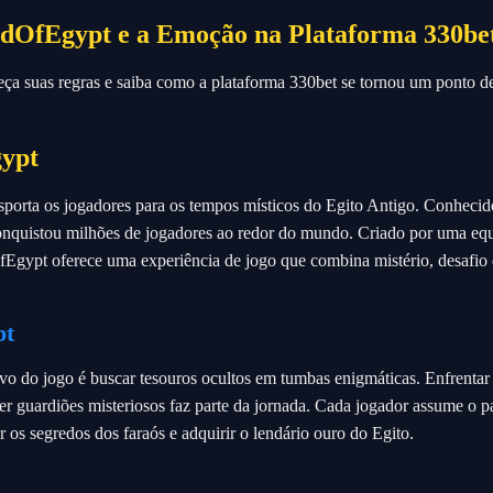
ldOfEgypt e a Emoção na Plataforma 330be
a suas regras e saiba como a plataforma 330bet se tornou um ponto d
ypt
sporta os jogadores para os tempos místicos do Egito Antigo. Conhecid
 conquistou milhões de jogadores ao redor do mundo. Criado por uma eq
fEgypt oferece uma experiência de jogo que combina mistério, desafio 
pt
vo do jogo é buscar tesouros ocultos em tumbas enigmáticas. Enfrentar
r guardiões misteriosos faz parte da jornada. Cada jogador assume o p
os segredos dos faraós e adquirir o lendário ouro do Egito.