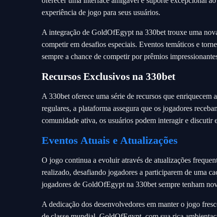
oferecer uma interface amigável e suporte excepcional a
experiência de jogo para seus usuários.
A integração de GoldOfEgypt na 330bet trouxe uma nova 
competir em desafios especiais. Eventos temáticos e torn
sempre a chance de competir por prêmios impressionante
Recursos Exclusivos na 330bet
A 330bet oferece uma série de recursos que enriquecem 
regulares, a plataforma assegura que os jogadores receba
comunidade ativa, os usuários podem interagir e discutir e
Eventos Atuais e Atualizações
O jogo continua a evoluir através de atualizações frequen
realizado, desafiando jogadores a participarem de uma ca
jogadores de GoldOfEgypt na 330bet sempre tenham novid
A dedicação dos desenvolvedores em manter o jogo fresc
de classe mundial. GoldOfEgypt, com sua rica ambientaçã