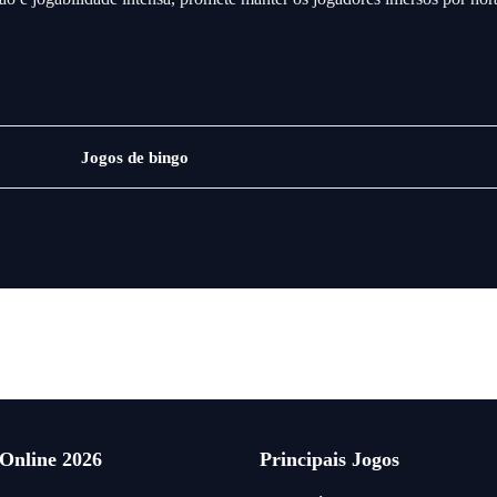
Pesca
Jogos de bingo
online
 Online 2026
Principais Jogos