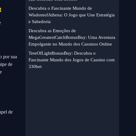
t
Descubra o Fascinante Mundo de
WisdomofAthena: O Jogo que Une Estratégia
e Sabedoria
e
Descubra as Emoções de
MegaGreatestCatchBonusBuy: Uma Aventura
Empolgante no Mundo dos Cassinos Online
TreeOfLightBonusBuy: Descubra o
o por sua
Fascinante Mundo dos Jogos de Cassino com
uipe de
330bet
e
apel de