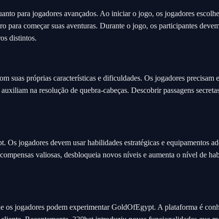
uanto para jogadores avançados. Ao iniciar o jogo, os jogadores escol
ro para começar suas aventuras. Durante o jogo, os participantes deve
os distintos.
m suas próprias características e dificuldades. Os jogadores precisam 
ue auxiliam na resolução de quebra-cabeças. Descobrir passagens secretas
. Os jogadores devem usar habilidades estratégicas e equipamentos ad
recompensas valiosas, desbloqueia novos níveis e aumenta o nível de hab
de os jogadores podem experimentar GoldOfEgypt. A plataforma é conh