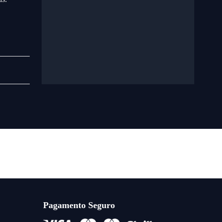
Pagamento Seguro