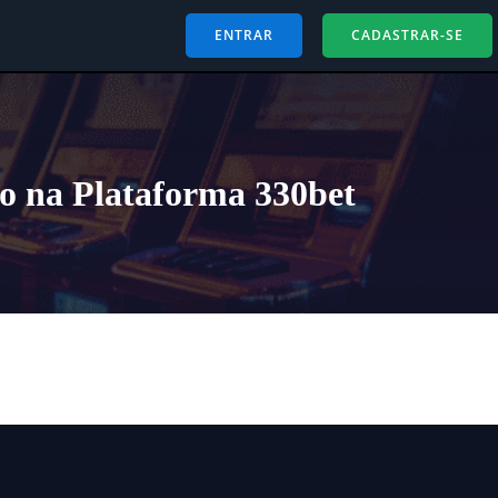
ENTRAR
CADASTRAR-SE
o na Plataforma 330bet