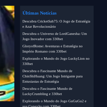
Últimas Notícias
Descubra CricketSah75: O Jogo de Estratégia
e Azar Revolucionário
Descubra o Universo de LordGanesha: Um
Jogo Inovador com 330bet
GloryofRome: Aventuras e Estratégia no
Império Romano com 330bet
Explorando o Mundo do Jogo LuckyLion no
330bet
Descubra o Fascinante Mundo de
ChinShiHuang: Um Jogo Intrigante para
Entusiastas de Estratégia
Descubra o Fascinante Mundo de
LuckyCrumbling e 330bet
Explorando o Mundo do Jogo GuGuGu2 e
sua Conexão com 330bet