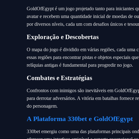
GoldOfEgypt é um jogo projetado tanto para iniciantes q
avatar e recebem uma quantidade inicial de moedas de ou
por diversos níveis, cada um com desafios únicos e tesour
Exploração e Descobertas
O mapa do jogo é dividido em várias regiões, cada uma co
essas regiões para encontrar pistas e objetos especiais q
relíquias antigas é fundamental para progredir no jogo.
Combates e Estratégias
Confrontos com inimigos são inevitáveis em GoldOfEgypt
para derrotar adversários. A vitória em batalhas fornece 
do personagem.
A Plataforma 330bet e GoldOfEgypt
330bet emergiu como uma das plataformas principais on